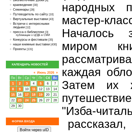
Библиотечные уроки
[8]
народных п
краеведение
[30]
Семинары
[28]
Путеводитель по сайту
[10]
мастер-клас
Виртуальные выставки
[43]
Встречи с интересными
людьми
[12]
Началось 
пресса о библиотеке
[3]
публикации о ЦГДБ в СМИ
Конкурсы и фестивали
[35]
миром кн
наши книжные выставки
[430]
Проекты
[131]
рассматрив
КАЛЕНДАРЬ НОВОСТЕЙ
каждая обло
«
Июнь 2026
»
Пн
Вт
Ср
Чт
Пт
Сб
Вс
Затем их 
1
2
3
4
5
6
7
8
9
10
11
12
13
14
путешествие
15
16
17
18
19
20
21
22
23
24
25
26
27
28
29
30
"Изба-читал
рассказал, 
ФОРМА ВХОДА
Войти через uID