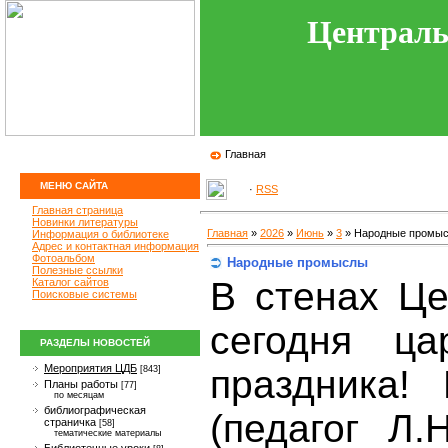
Централь
Главная
МЕНЮ САЙТА
·
RSS
Главная страница
Новинки литературы
Главная
»
2026
»
Июнь
»
3
» Народные промы
Информация о библиотеке
Адрес и контактная информация
Фотоальбом
Народные промыслы
Полезные ссылки
В стенах Це
Каталог сайтов
Поисковые системы
сегодня ца
РАЗДЕЛЫ НОВОСТЕЙ
Мероприятия ЦДБ
праздника
[843]
Планы работы
[77]
по месяцам
библиографическая
(педагог Л
страничка
[58]
тематические материалы