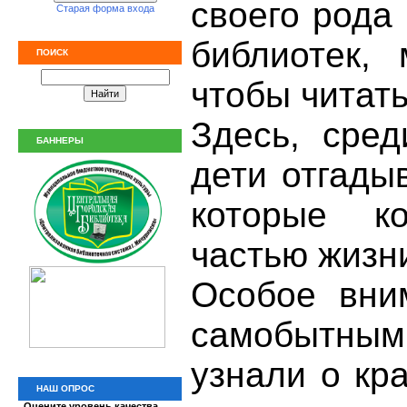
своего рода
Старая форма входа
библиотек, 
ПОИСК
чтобы читат
Здесь, сред
БАННЕРЫ
дети отгады
которые к
частью жизн
Особое вни
самобытным
узнали о кр
НАШ ОПРОС
Оцените уровень качества