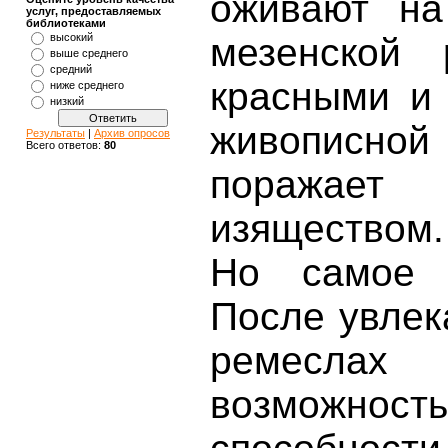
оживают на
услуг, предоставляемых
библиотеками
высокий
мезенской
выше среднего
средний
красными и 
ниже среднего
низкий
живописной
Результаты
|
Архив опросов
Всего ответов:
80
поражает
изяществом
Но самое 
После увлек
ремеслах
возможност