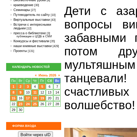
Библиотечные уроки
[8]
краеведение
[30]
Дети с аза
Семинары
[27]
Путеводитель по сайту
[10]
вопросы ви
Виртуальные выставки
[43]
Встречи с интересными
людьми
[12]
забавными 
пресса о библиотеке
[3]
публикации о ЦГДБ в СМИ
Конкурсы и фестивали
[35]
наши книжные выставки
потом др
[429]
Проекты
[131]
мультяшны
КАЛЕНДАРЬ НОВОСТЕЙ
танцевали!
«
Июнь 2026
»
Пн
Вт
Ср
Чт
Пт
Сб
Вс
1
2
3
4
5
6
7
счастливы
8
9
10
11
12
13
14
15
16
17
18
19
20
21
волшебство!
22
23
24
25
26
27
28
29
30
ФОРМА ВХОДА
Войти через uID