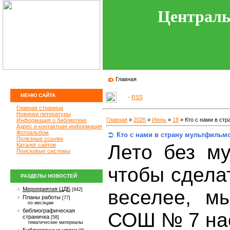
Централь
Главная
МЕНЮ САЙТА
·
RSS
Главная страница
Новинки литературы
Главная
»
2026
»
Июнь
»
18
» Кто с нами в ст
Информация о библиотеке
Адрес и контактная информация
Фотоальбом
Кто с нами в страну мультфильм
Полезные ссылки
Лето без м
Каталог сайтов
Поисковые системы
чтобы сдела
РАЗДЕЛЫ НОВОСТЕЙ
Мероприятия ЦДБ
веселее, м
[842]
Планы работы
[77]
по месяцам
библиографическая
СОШ № 7 на
страничка
[58]
тематические материалы