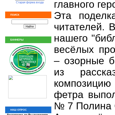
главного ге
Старая форма входа
Эта поделк
ПОИСК
читателей. 
нашего "биб
БАННЕРЫ
весёлых про
– озорные б
из расска
композицию
фетра выпол
№ 7 Полина
НАШ ОПРОС
Достаточно ли Вы получаете