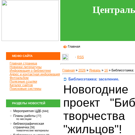
Централь
Главная
МЕНЮ САЙТА
·
RSS
Главная страница
Новинки литературы
Главная
»
2026
»
Январь
»
16
» Библиоэтажка: 
Информация о библиотеке
Адрес и контактная информация
Фотоальбом
Библиоэтажка: заселение.
Полезные ссылки
Новогодни
Каталог сайтов
Поисковые системы
проект "Би
РАЗДЕЛЫ НОВОСТЕЙ
Мероприятия ЦДБ
творчест
[844]
Планы работы
[77]
по месяцам
библиографическая
"жильцов"!
страничка
[58]
тематические материалы