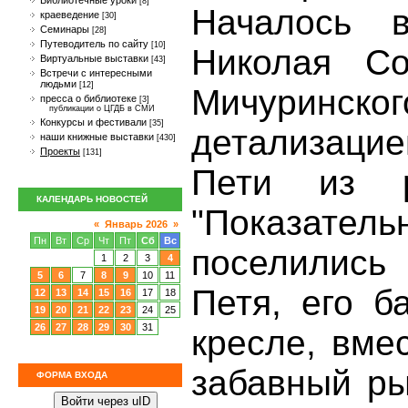
Библиотечные уроки
[8]
Началось 
краеведение
[30]
Семинары
[28]
Путеводитель по сайту
[10]
Николая Со
Виртуальные выставки
[43]
Встречи с интересными
людьми
[12]
Мичуринско
пресса о библиотеке
[3]
публикации о ЦГДБ в СМИ
Конкурсы и фестивали
[35]
детализацие
наши книжные выставки
[430]
Проекты
[131]
Пети из р
КАЛЕНДАРЬ НОВОСТЕЙ
"Показатель
«
Январь 2026
»
Пн
Вт
Ср
Чт
Пт
Сб
Вс
поселилис
1
2
3
4
5
6
7
8
9
10
11
Петя, его б
12
13
14
15
16
17
18
19
20
21
22
23
24
25
26
27
28
29
30
31
кресле, вме
забавный ры
ФОРМА ВХОДА
Войти через uID