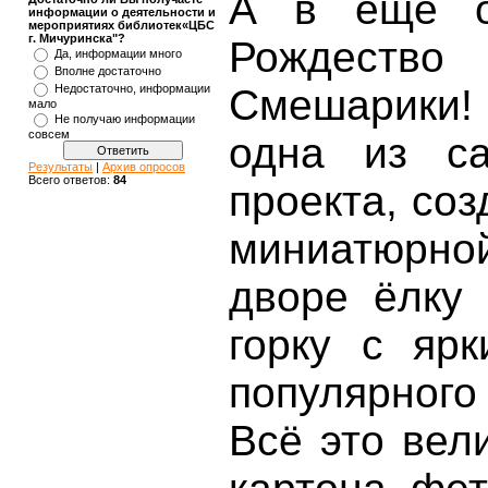
А в ещё о
информации о деятельности и
мероприятиях библиотек«ЦБС
г. Мичуринска"?
Рождество
Да, информации много
Вполне достаточно
Недостаточно, информации
Смешарики!
мало
Не получаю информации
совсем
одна из с
Результаты
|
Архив опросов
Всего ответов:
84
проекта, со
миниатюрн
дворе ёлку
горку с ярк
популярного
Всё это вел