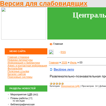
Версия для слабовидящих
Централь
Главная
МЕНЮ САЙТА
·
RSS
Главная страница
Новинки литературы
Главная
»
2026
»
Июль
»
03
Информация о библиотеке
Адрес и контактная информация
Фотоальбом
Весёлое лето
Полезные ссылки
Каталог сайтов
Развлекательно-познавательная п
Поисковые системы
Категория:
Мероприятия ЦДБ
|
Просмотров:
14
|
Добав
РАЗДЕЛЫ НОВОСТЕЙ
Мероприятия ЦДБ
[842]
Планы работы
[77]
по месяцам
библиографическая