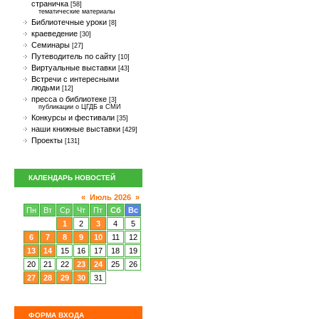
страничка
[58]
тематические материалы
Библиотечные уроки
[8]
краеведение
[30]
Семинары
[27]
Путеводитель по сайту
[10]
Виртуальные выставки
[43]
Встречи с интересными
людьми
[12]
пресса о библиотеке
[3]
публикации о ЦГДБ в СМИ
Конкурсы и фестивали
[35]
наши книжные выставки
[429]
Проекты
[131]
КАЛЕНДАРЬ НОВОСТЕЙ
«
Июль 2026
»
Пн
Вт
Ср
Чт
Пт
Сб
Вс
1
2
3
4
5
6
7
8
9
10
11
12
13
14
15
16
17
18
19
20
21
22
23
24
25
26
27
28
29
30
31
ФОРМА ВХОДА