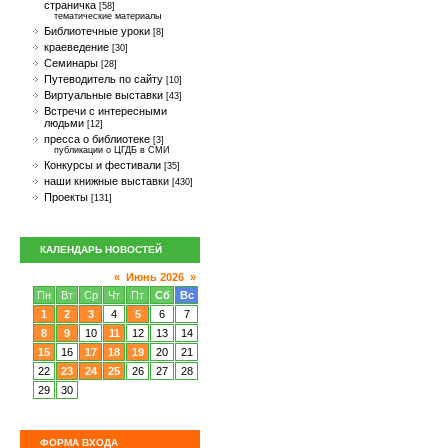
страничка
[58]
тематические материалы
Библиотечные уроки
[8]
краеведение
[30]
Семинары
[28]
Путеводитель по сайту
[10]
Виртуальные выставки
[43]
Встречи с интересными
людьми
[12]
пресса о библиотеке
[3]
публикации о ЦГДБ в СМИ
Конкурсы и фестивали
[35]
наши книжные выставки
[430]
Проекты
[131]
КАЛЕНДАРЬ НОВОСТЕЙ
«
Июнь 2026
»
Пн
Вт
Ср
Чт
Пт
Сб
Вс
1
2
3
4
5
6
7
8
9
10
11
12
13
14
15
16
17
18
19
20
21
22
23
24
25
26
27
28
29
30
ФОРМА ВХОДА