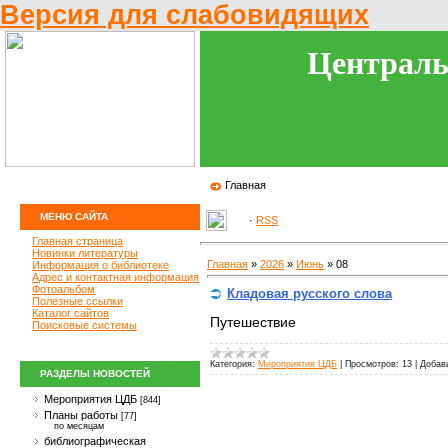
Версия для слабовидящих
Централь
Главная
МЕНЮ САЙТА
·
RSS
Главная страница
Новинки литературы
Главная
»
2026
»
Июнь
»
08
Информация о библиотеке
Адрес и контактная информация
Фотоальбом
Кладовая русского слова
Полезные ссылки
Каталог сайтов
Путешествие
Поисковые системы
Категория:
Мероприятия ЦДБ
|
Просмотров:
13
|
Добав
РАЗДЕЛЫ НОВОСТЕЙ
Мероприятия ЦДБ
[844]
Планы работы
[77]
по месяцам
библиографическая