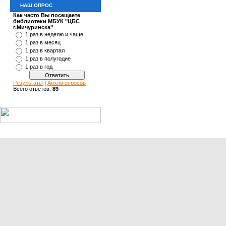
НАШ ОПРОС
Как часто Вы посещаете
библиотеки МБУК "ЦБС
г.Мичуринска"
1 раз в неделю и чаще
1 раз в месяц
1 раз в квартал
1 раз в полугодие
1 раз в год
Результаты
|
Архив опросов
Всего ответов:
89