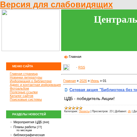
Версия для слабовидящих
Централь
Главная
МЕНЮ САЙТА
·
RSS
Главная страница
Новинки литературы
Главная
»
2026
»
Июнь
»
01
Информация о библиотеке
Адрес и контактная информация
Фотоальбом
Сетевая акция "Библиотека без 
Полезные ссылки
Каталог сайтов
ЦДБ - победитель Акции!
Поисковые системы
Категория:
Проекты
|
Просмотров:
23
|
Добавил:
db
|
Да
РАЗДЕЛЫ НОВОСТЕЙ
Мероприятия ЦДБ
[844]
Планы работы
[77]
по месяцам
библиографическая