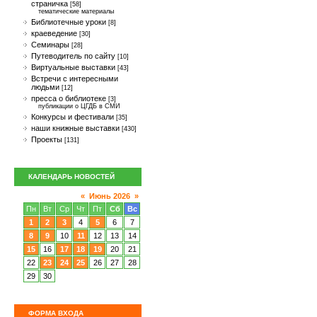
страничка
[58]
тематические материалы
Библиотечные уроки
[8]
краеведение
[30]
Семинары
[28]
Путеводитель по сайту
[10]
Виртуальные выставки
[43]
Встречи с интересными
людьми
[12]
пресса о библиотеке
[3]
публикации о ЦГДБ в СМИ
Конкурсы и фестивали
[35]
наши книжные выставки
[430]
Проекты
[131]
КАЛЕНДАРЬ НОВОСТЕЙ
«
Июнь 2026
»
Пн
Вт
Ср
Чт
Пт
Сб
Вс
1
2
3
4
5
6
7
8
9
10
11
12
13
14
15
16
17
18
19
20
21
22
23
24
25
26
27
28
29
30
ФОРМА ВХОДА