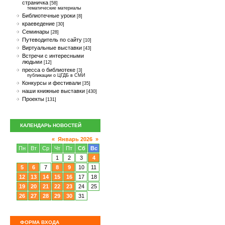
страничка
[58]
тематические материалы
Библиотечные уроки
[8]
краеведение
[30]
Семинары
[28]
Путеводитель по сайту
[10]
Виртуальные выставки
[43]
Встречи с интересными
людьми
[12]
пресса о библиотеке
[3]
публикации о ЦГДБ в СМИ
Конкурсы и фестивали
[35]
наши книжные выставки
[430]
Проекты
[131]
КАЛЕНДАРЬ НОВОСТЕЙ
«
Январь 2026
»
Пн
Вт
Ср
Чт
Пт
Сб
Вс
1
2
3
4
5
6
7
8
9
10
11
12
13
14
15
16
17
18
19
20
21
22
23
24
25
26
27
28
29
30
31
ФОРМА ВХОДА