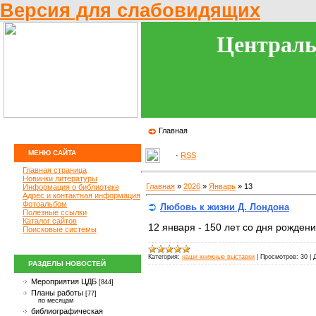
Версия для слабовидящих
Централь
Главная
МЕНЮ САЙТА
·
RSS
Главная страница
Новинки литературы
Главная
»
2026
»
Январь
»
13
Информация о библиотеке
Адрес и контактная информация
Фотоальбом
Любовь к жизни Д. Лондона
Полезные ссылки
Каталог сайтов
12 января - 150 лет со дня рожден
Поисковые системы
Категория:
наши книжные выставки
|
Просмотров:
30
|
РАЗДЕЛЫ НОВОСТЕЙ
Мероприятия ЦДБ
[844]
Планы работы
[77]
по месяцам
библиографическая